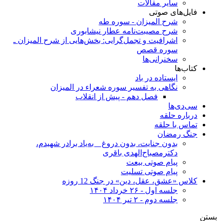
سایر مقالات
فایل‌های صوتی
شرح المیزان - سوره طه
شرح مصیبت‌نامه عطار نیشابوری
اشرافيت و تجمل‌گرايی: بخش‌هايی از شرح الميزان ـ
سوره قصص
سخنرانی‏‌ها
کتاب‌ها
ایستاده در باد
نگاهی به تفسیر سوره شعراء در المیزان
فصل دهم - پیش از انقلاب
سی‌دی‌ها
درباره حلقه
تماس با حلقه
جنگ رمضان
بدون جنایت، بدون دروغ _ به‌یاد برادر شهیدم،
دکترمصباح‌الهدی باقری
پیام صوتی بیعت
پیام صوتی تسلیت
کلاس «عشق، عقل، دین» در جنگ 12 روزه
جلسه اول - ۲۶ خرداد ۱۴۰۴
جلسه دوم - ۲ تیر ۱۴۰۴
بستن