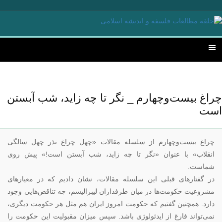
چراغ بیست‌وچهارم _ نگر تا چه زاید، شب آبستن
است
چراغ بیست‌وچهارم از سلسله مقالات «چهل چراغ نذر چهل سالگی
انقلاب» با عنوان «نگر تا چه زاید، شب آبستن است!» پیش روی
شماست.
در گفتارهای قبلی این سلسله مقالات، نشان دادیم که در معیارهای
مشروعیت حکومت‌ها در میان طرفداران لیبرالیسم، چه تناقض‌هایی وجود
دارد. همچنین گفتیم که حکومت امروز ایران هم مثل هر حکومت دیگری،
نمی‌تواند فارغ از ایدئولوژی باشد. سپس میزان مقبولیت این حکومت را